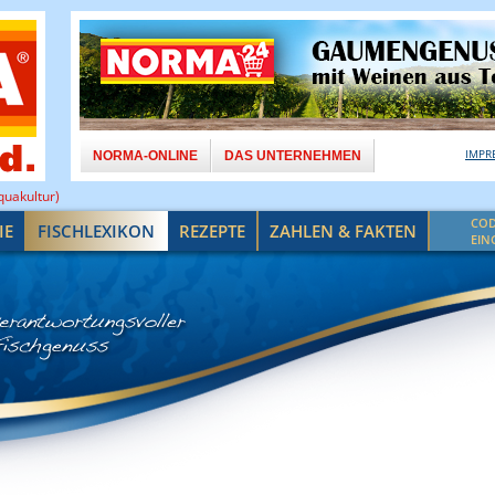
IMPR
NORMA-ONLINE
DAS UNTERNEHMEN
uakultur)
CO
IE
FISCHLEXIKON
REZEPTE
ZAHLEN & FAKTEN
EIN