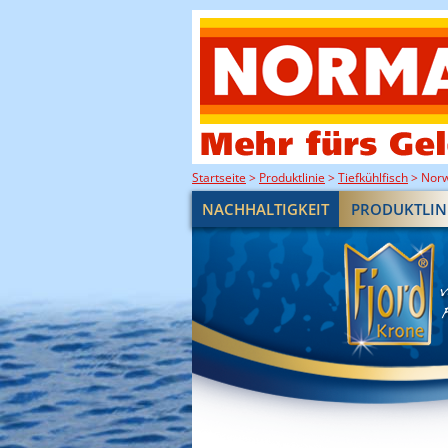
Startseite
>
Produktlinie
>
Tiefkühlfisch
>
Norw
NACHHALTIGKEIT
PRODUKTLIN