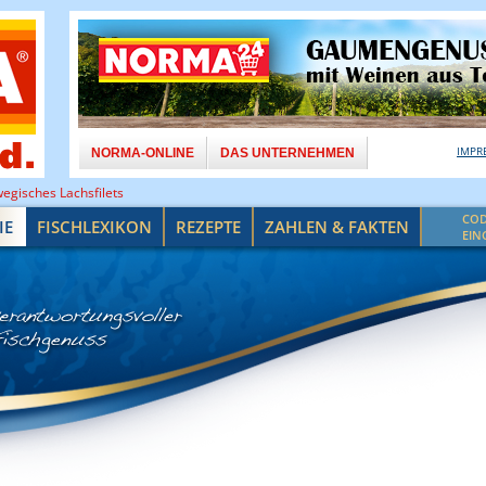
IMPR
NORMA-ONLINE
DAS UNTERNEHMEN
egisches Lachsfilets
CO
IE
FISCHLEXIKON
REZEPTE
ZAHLEN & FAKTEN
EIN