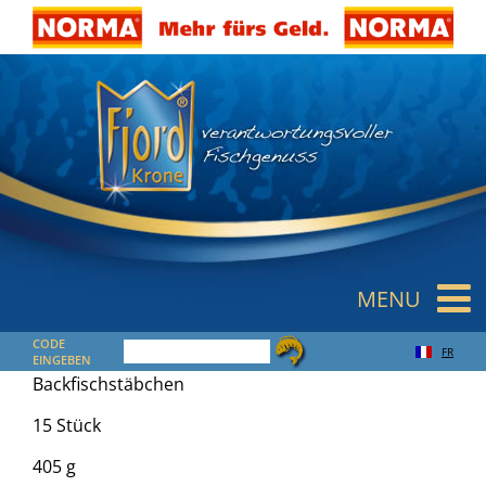
MENU
CODE
FR
EINGEBEN
Backfischstäbchen
15 Stück
405 g