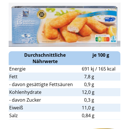
Durchschnittliche
je 100 g
Nährwerte
Energie
691 kj / 165 kcal
Fett
7,8 g
- davon gesättigte Fettsäuren
0,9 g
Kohlenhydrate
12,0 g
- davon Zucker
0,3 g
Eiweiß
11,0 g
Salz
0,84 g