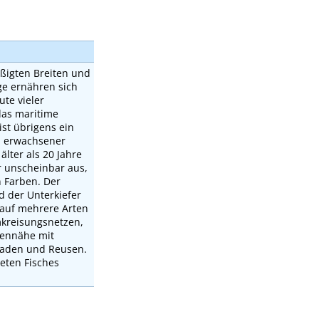
äßigten Breiten und
ge ernähren sich
ute vieler
das maritime
st übrigens ein
n erwachsener
älter als 20 Jahre
r unscheinbar aus,
n Farben. Der
d der Unterkiefer
 auf mehrere Arten
mkreisungsnetzen,
tennähe mit
rwaden und Reusen.
eten Fisches