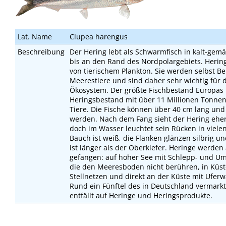
Lat. Name
Clupea harengus
Beschreibung
Der Hering lebt als Schwarmfisch in kalt-gem
bis an den Rand des Nordpolargebiets. Herin
von tierischem Plankton. Sie werden selbst Be
Meerestiere und sind daher sehr wichtig für 
Ökosystem. Der größte Fischbestand Europas i
Heringsbestand mit über 11 Millionen Tonne
Tiere. Die Fische können über 40 cm lang und 
werden. Nach dem Fang sieht der Hering ehe
doch im Wasser leuchtet sein Rücken in viele
Bauch ist weiß, die Flanken glänzen silbrig un
ist länger als der Oberkiefer. Heringe werden
gefangen: auf hoher See mit Schlepp- und U
die den Meeresboden nicht berühren, in Küs
Stellnetzen und direkt an der Küste mit Ufe
Rund ein Fünftel des in Deutschland vermarkt
entfällt auf Heringe und Heringsprodukte.