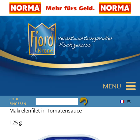
MENU
CODE
FR
EINGEBEN
Makrelenfilet in Tomatensauce
125 g