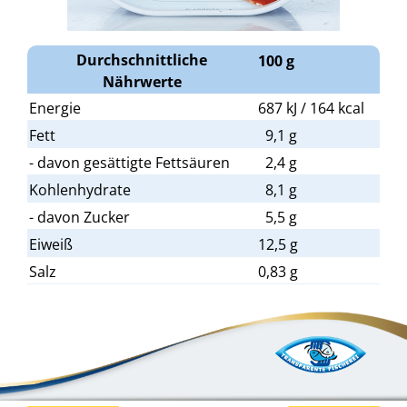
Durchschnittliche
100 g
Nährwerte
Energie
687 kJ / 164 kcal
Fett
9,1 g
- davon gesättigte Fettsäuren
2,4 g
Kohlenhydrate
8,1 g
- davon Zucker
5,5 g
Eiweiß
12,5 g
Salz
0,83 g